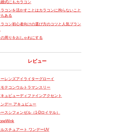
結婚式にもカラコン
カラコンを活かすことはカラコンに拘らないこと
でもある
カラコン初心者向けの選び方のコツと人気ブラン
ド
目の周りをおしゃれにする
レビュー
オーレンズアイライターグローイ
超モテコンウルトラマンスリー
アキュビューディファインアクセント
ワンデー アキュビュー
ルースシフォンゼル（1-Dロイヤル）
opeWink
ジルスチュアート ワンデーUV