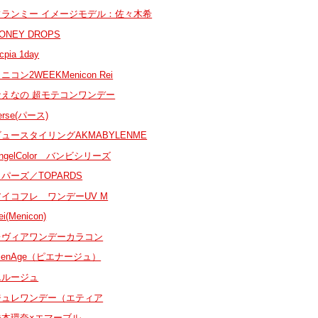
フランミー イメージモデル：佐々木希
ONEY DROPS
cpia 1day
ニコン2WEEKMenicon Rei
なえなの 超モテコンワンデー
erse(パース)
ビュースタイリングAKMABYLENME
ngelColor バンビシリーズ
パーズ／TOPARDS
アイコフレ ワンデーUV M
ei(Menicon)
レヴィアワンデーカラコン
ienAge（ピエナージュ）
エルージュ
ジュレワンデー（エティア
橋本環奈×エマーブル