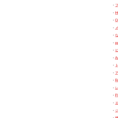
H
O
メ
p
A
ト
R
P