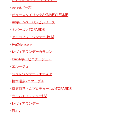
perse(パース)
ビュースタイリングAKMABYLENME
AngelColor バンビシリーズ
トパーズ／TOPARDS
アイコフレ ワンデーUV M
Rei(Menicon)
レヴィアワンデーカラコン
PienAge（ピエナージュ）
エルージュ
ジュレワンデー（エティア
橋本環奈×エマーブル
指原莉乃さんプロデュースのTOPARDS
ラルムモイスチャーUV
レヴィアワンデー
Flurry